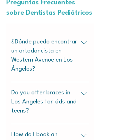
Preguntas Frecuentes
sobre Dentistas Pediátricos
¿Dónde puedo encontrar
un ortodoncista en
Western Avenue en Los
Ángeles?
Sola Kids Dental &
Orthodontics ofrece atención
Do you offer braces in
ortodóntica en Western
Los Angeles for kids and
Avenue, incluyendo brackets
teens?
y alineadores transparentes
para niños, adolescentes y
Yes, we provide braces for
adultos jóvenes.
kids and teens in Los Angeles,
How do I book an