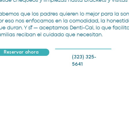
esde chequeos y limpiezas hasta brackets y visitas
abemos que los padres quieren lo mejor para la sonr
or eso nos enfocamos en la comodidad, la honestid
ue duran. Y sí — aceptamos Denti-Cal, lo que facilit
amilias reciban el cuidado que necesitan.
Reservar ahora
(323) 325-
5641