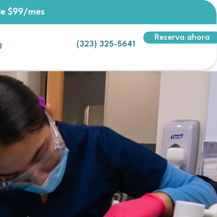
sde $99/mes
Reserva ahora
(323) 325-5641
g