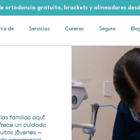
e ortodoncia gratuita, brackets y alineadores de
rca de
Servicios
Careras
Seguro
Blo
las familias aquí
ofrece un cuidado
ultos jóvenes —