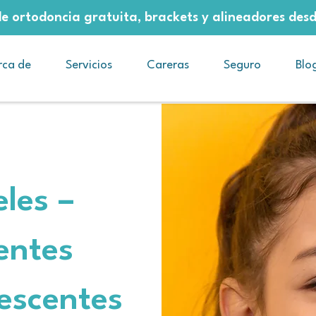
e ortodoncia gratuita, brackets y alineadores de
rca de
Servicios
Careras
Seguro
Blo
eles –
entes
escentes