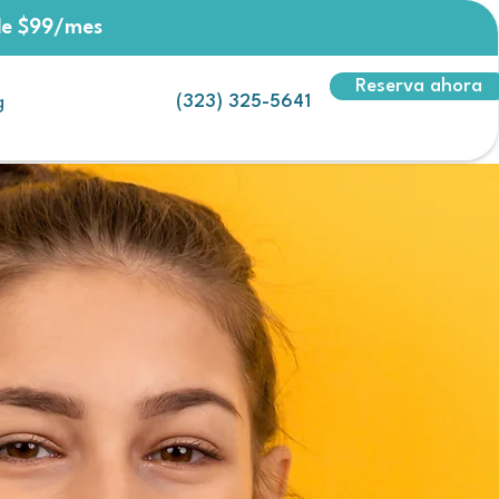
sde $99/mes
Reserva ahora
(323) 325-5641
g