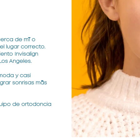
cerca de mí o
l lugar correcto.
ento Invisalign
Los Angeles.
ómoda y casi
ograr sonrisas más
quipo de ortodoncia