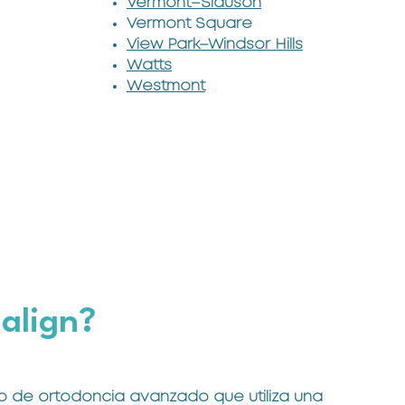
Vermont–Slauson
Vermont Square
View Park–Windsor Hills
Watts
Westmont
salign?
nto de ortodoncia avanzado que utiliza una