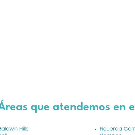
Áreas que atendemos en el
Baldwin Hills
Figueroa Corr