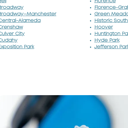
Bell
Florence
Broadway
Florence-Gr
Broadway–Manchester
Green Mead
Central-Alameda
Historic South
Crenshaw
Hoover
Culver City
Huntington Pa
Cudahy
Hyde Park
Exposition Park
Jefferson Par