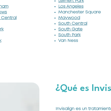
Leimert Park
aham
Los Angeles
ows
Manchester Square
 Central
Maywood
South Central
rk
South Gate
South Park
k
Van Ness
¿Qué es Invi
Invisalign es un tratamie